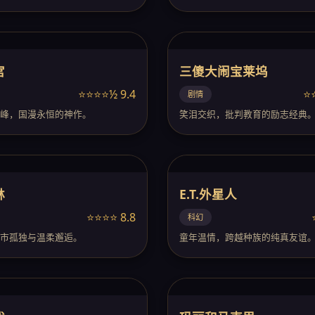
宫
三傻大闹宝莱坞
⭐⭐⭐⭐½ 9.4
⭐
剧情
峰，国漫永恒的神作。
笑泪交织，批判教育的励志经典
林
E.T.外星人
⭐⭐⭐⭐ 8.8
科幻
市孤独与温柔邂逅。
童年温情，跨越种族的纯真友谊