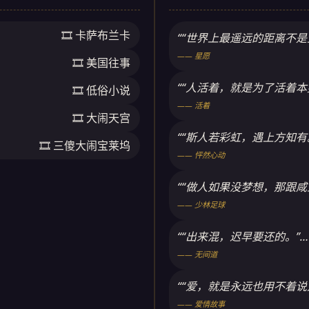
🎞️ 卡萨布兰卡
““世界上最遥远的距离不
—— 星愿
🎞️ 美国往事
““人活着，就是为了活着本
🎞️ 低俗小说
—— 活着
🎞️ 大闹天宫
““斯人若彩虹，遇上方知有。
🎞️ 三傻大闹宝莱坞
—— 怦然心动
““做人如果没梦想，那跟咸
—— 少林足球
““出来混，迟早要还的。”…
—— 无间道
““爱，就是永远也用不着说
—— 爱情故事