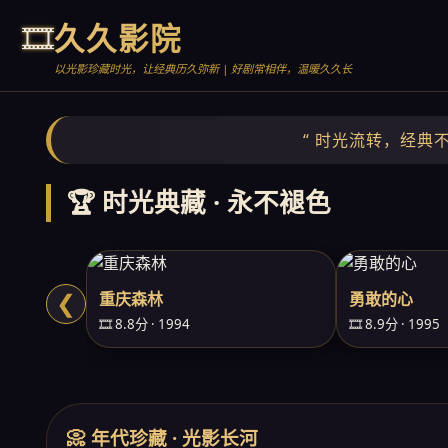
🎞️
久久影院
以光影珍藏时光，让经典历久弥新 | 好剧常相伴，温暖久久长
“ 时光流转，经典
🏆 时光典藏 · 永不褪色
重庆森林
勇敢的心
❮
🎞️ 8.8分 · 1994
🎞️ 8.9分 · 1995
📀 年代珍藏 · 光影长河