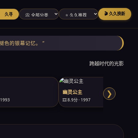
🎬 久久换新
久寻
褪色的银幕记忆。 ”
跨越时代的光影
幽灵公主
❯
· 1993
🎞️ 8.9分 · 1997