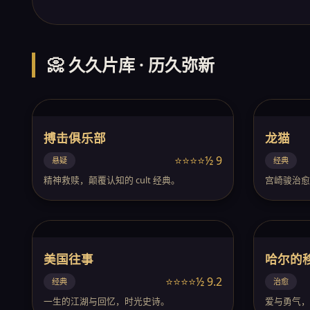
📀 久久片库 · 历久弥新
搏击俱乐部
龙猫
⭐⭐⭐⭐½ 9
悬疑
经典
精神救赎，颠覆认知的 cult 经典。
宫崎骏治愈
美国往事
哈尔的
⭐⭐⭐⭐½ 9.2
经典
治愈
一生的江湖与回忆，时光史诗。
爱与勇气，