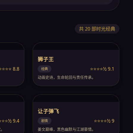
共 20 部时光经典
狮子王
⭐⭐⭐⭐ 8.8
⭐⭐⭐⭐½ 9.1
经典
。
动画史诗，生命轮回与责任传承。
让子弹飞
⭐⭐⭐½ 9.4
⭐⭐⭐⭐½ 9
剧情
歌。
姜文巅峰，黑色幽默与江湖豪情。