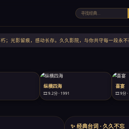
不朽；光影留痕，感动长存。久久影院，与你共守每一段永不
纵横四海
喜宴
🎞️ 9.2分 · 1991
🎞️ 9分 
✨ 经典台词 · 久久不忘